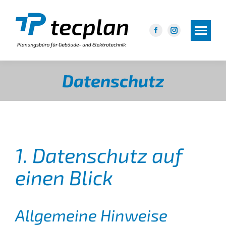
Facebook
Instagram
page
page
opens
opens
in
in
Datenschutz
new
new
window
window
1. Datenschutz auf
einen Blick
Allgemeine Hinweise